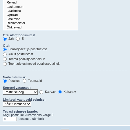
Otsi alamfoorumitest:
Jah
Ei
Otsi:
Pealkirjadest ja postitustest
Ainult postitustest
Teema pealkirjadest ainult
Teemade esimesed postitused ainult
Näita tulemusi:
Postitusi
Teemasid
Sorteeri vastused:
Kasvav
Kahanev
Limiteeri vastuseid eelmise:
Tagasi esimese juurde:
Kogu postituse kuvamiseks valige 0.
postituse sümbolit