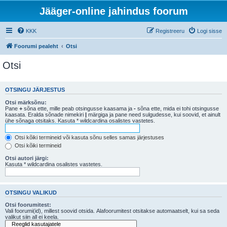
Jääger-online jahindus foorum
KKK
Registreeru
Logi sisse
Foorumi pealeht
Otsi
Otsi
OTSINGU JÄRJESTUS
Otsi märksõnu:
Pane
+
sõna ette, mille peab otsingusse kaasama ja
-
sõna ette, mida ei tohi otsingusse
kaasata. Eralda sõnade nimekiri
|
märgiga ja pane need sulgudesse, kui soovid, et ainult
ühe sõnaga otsitaks. Kasuta * wildcardina osalistes vastetes.
Otsi kõiki termineid või kasuta sõnu selles samas järjestuses
Otsi kõiki termineid
Otsi autori järgi:
Kasuta * wildcardina osalistes vastetes.
OTSINGU VALIKUD
Otsi foorumitest:
Vali foorumi(id), millest soovid otsida. Alafoorumitest otsitakse automaatselt, kui sa seda
valikut siin all ei keela.