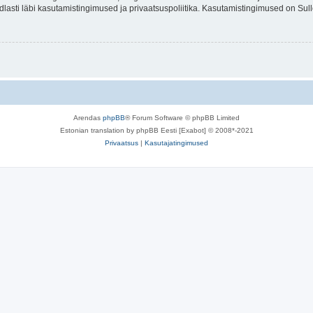
indlasti läbi kasutamistingimused ja privaatsuspoliitika. Kasutamistingimused on Su
Arendas
phpBB
® Forum Software © phpBB Limited
Estonian translation by phpBB Eesti [Exabot] © 2008*-2021
Privaatsus
|
Kasutajatingimused