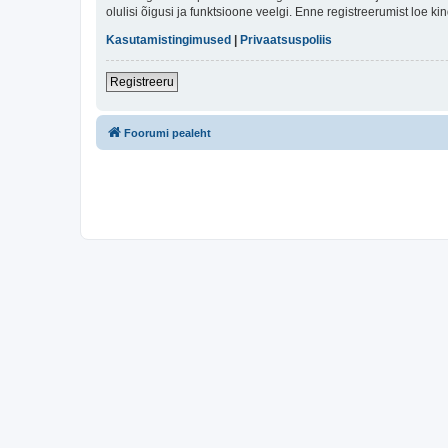
olulisi õigusi ja funktsioone veelgi. Enne registreerumist loe k
Kasutamistingimused
|
Privaatsuspoliis
Registreeru
Foorumi pealeht