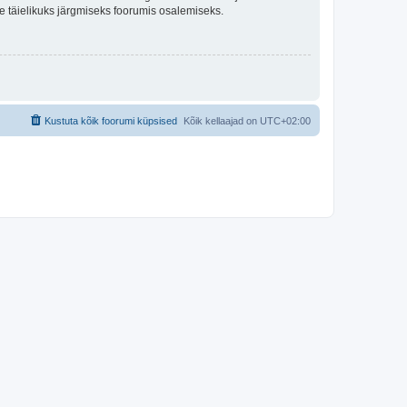
lle täielikuks järgmiseks foorumis osalemiseks.
Kustuta kõik foorumi küpsised
Kõik kellaajad on
UTC+02:00