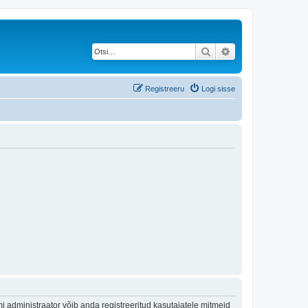
Otsi
Täiendatud otsing
Registreeru
Logi sisse
 administraator võib anda registreeritud kasutajatele mitmeid