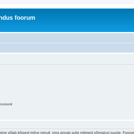
indus foorum
essioonil
ine võtab kõigest mõne minuti, ning annab sulle mitmeid võimalusi juurde. Foorumi