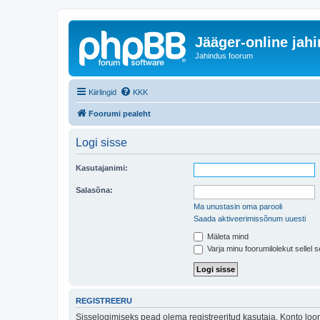
Jääger-online jah
Jahindus foorum
Kiirlingid
KKK
Foorumi pealeht
Logi sisse
Kasutajanimi:
Salasõna:
Ma unustasin oma parooli
Saada aktiveerimissõnum uuesti
Mäleta mind
Varja minu foorumilolekut sellel s
REGISTREERU
Sisselogimiseks pead olema registreeritud kasutaja. Konto loom